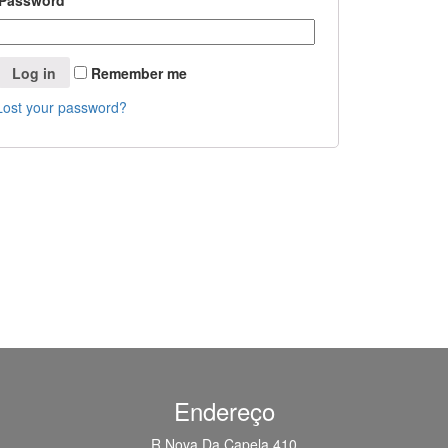
Password
*
Log in
Remember me
Lost your password?
Endereço
R Nova Da Capela 410