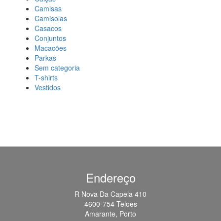
Camisas
Camisolas
Casacos
Conjuntos
Macacões
Parkas
Sem categoria
T-shirts
Vestidos
Endereço
R Nova Da Capela 410
4600-754 Teloes
Amarante, Porto